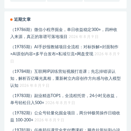
近期文章
（19786期）微信小程序掘金，单日收益稳定300+，四种收
入来源，真正的靠谱可落地项目
2026 年 8 月 9 日
（19785期）AI手抄报教辅项目全流程：对标拆解×封面制作
×AI原创内容×多平台发布×私域引流×网盘变现
2026 年 8 月 9
日
（19784期）互联网IP训练营短视频打造课；先忘掉错误认
知，解析百亿曝光真相，重新树立内容创作方向感与收入模型
认知
2026 年 8 月 9 日
（19783期）副业精选TOP1，全流程托管，24小时见收益，
单号轻松日入500+
2026 年 8 月 9 日
（19782期）公众号轻量化掘金项目，两分钟极简操作日稳收
益 100-200+
2026 年 8 月 9 日
（19781期）任推邦任课堂全套付费课程；网盘拉新短剧小说