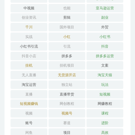
中视频
也能
亚马逊运营
创业资讯
剪辑
副业
千川
国外项目
外贸
实战
小红
小红书
小红书引流
引流
抖音
抖音小店
拼多多
拼多多运营
挂机
挂机项目
文案
无人直播
无货源开店
淘宝天猫
淘宝运营
独立站
玩法
直播
直播带货
短视频
短视频赚钱
网创教程
网赚教程
视频
视频号
课程
账号
赛道
进阶
闲鱼
项目
高效