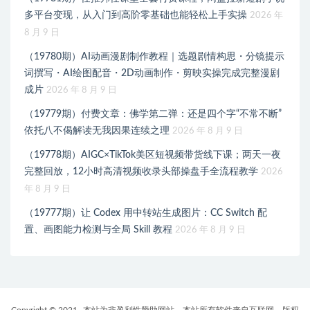
多平台变现，从入门到高阶零基础也能轻松上手实操
2026 年
8 月 9 日
（19780期）AI动画漫剧制作教程｜选题剧情构思・分镜提示
词撰写・AI绘图配音・2D动画制作・剪映实操完成完整漫剧
成片
2026 年 8 月 9 日
（19779期）付费文章：佛学第二弹：还是四个字“不常不断”
依托八不偈解读无我因果连续之理
2026 年 8 月 9 日
（19778期）AIGC×TikTok美区短视频带货线下课；两天一夜
完整回放，12小时高清视频收录头部操盘手全流程教学
2026
年 8 月 9 日
（19777期）让 Codex 用中转站生成图片：CC Switch 配
置、画图能力检测与全局 Skill 教程
2026 年 8 月 9 日