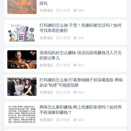
踩坑
免费项目
3 年前
389
打码兼职怎么做-干货！找兼职被坑过吗？如何
寻找靠谱的兼职
免费项目
3 年前
336
游戏玩的好怎么赚钱-说说玩游戏赚钱月入万元
的那点事儿
免费项目
3 年前
823
打码兼职怎么做-打着挣钱幌子却深藏套路 网络
副业“馅饼”可能是陷阱
免费项目
3 年前
331
网络怎么兼职赚钱-网上找兼职靠谱吗？如何用
手机做兼职赚钱？
免费项目
3 年前
223