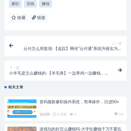
兼职
花钱
赚钱
收藏
链接
上一篇
云付怎么用套现-【追踪】网传“云付通”系统升级实为资
金链断裂，无法提现引恐慌..
下一篇
小羊毛是怎么赚钱的-【羊毛券】一边养鸡一边赚钱，
你也可以的！！！
相关文章
首码最新兼职操作系统，简单操作，日进50+
福源网
3 月前
5
9.9
游戏玩的好怎么赚钱吗-大学生赚钱千万不要乱