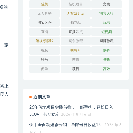
挂机
挂机项目
文案
粉丝
无人直播
无货源开店
淘宝天猫
淘宝运营
独立站
玩法
。
直播
直播带货
短视频
短视频赚钱
网创教程
网赚教程
一定
视频
视频号
课程
账号
赛道
进阶
闲鱼
项目
高效
路上
授人
近期文章
26年落地项目实践首推，一部手机，轻松日入
500+，长期稳定
2026 年 8 月 6 日
快手全自动短剧分销｜单账号日收益15+
2026 年 8
月 6 日