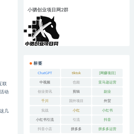
小驷创业项目网2群
标签
ChatGPT
tiktok
[网赚项目]
中视频
也能
亚马逊运营
互联
活动
创业资讯
剪辑
副业
千川
国外项目
外贸
实战
小红
小红书
这几
小红书引流
引流
抖音
抖音小店
拼多多
拼多多运营