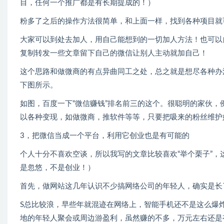
目，任何一个推广都是有长期提成的！）
粉多了之后的操作方法很简单，和上面一样，找到各种项目就
大家可以到处去加人，用自己能想到的一切加人方法！也可以
复制转发一些文章留下自己的微信让别人主动就加自己！
这个思路和做微商的有点异曲同工之处，总之就是想尽各种办
下图所示。
如图，百度一下“微信赚钱”排名前三的这个。很聪明的家伙
以各种变现，如做微商，推软件等等，只要把吸来的粉丝维护
3，把微信当成一个平台，利用它创业也是有可能的
个人十分不喜欢空谈，所以我写的文章比较喜欢“举个栗子”
是忽悠，不是创业！）
首先，做网站这几年认识不少搞网络公司的年轻人，确实是长
S总比较浪，早些年就混迹在网络上，智能手机还不是这么爆
地的年轻人聚会或周边游盈利，虽然赚的不多，万元左右还是