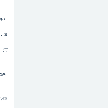
条）
，如
！（可
微商
组织本