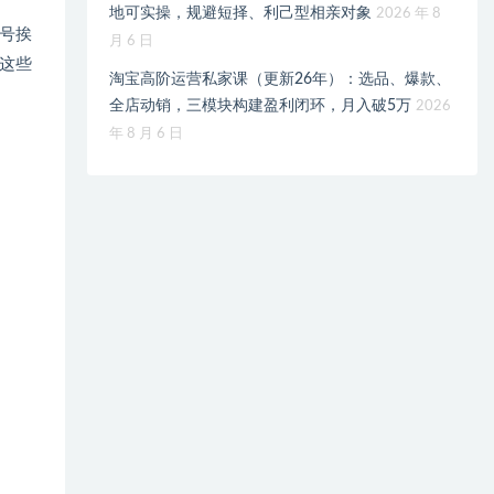
地可实操，规避短择、利己型相亲对象
2026 年 8
号挨
月 6 日
这些
淘宝高阶运营私家课（更新26年）：选品、爆款、
全店动销，三模块构建盈利闭环，月入破5万
2026
年 8 月 6 日