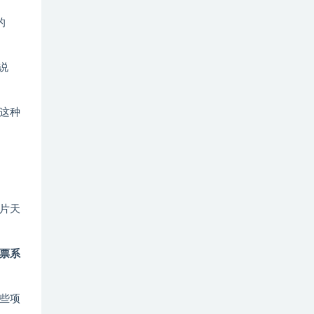
的
说
这种
片天
票系
些项