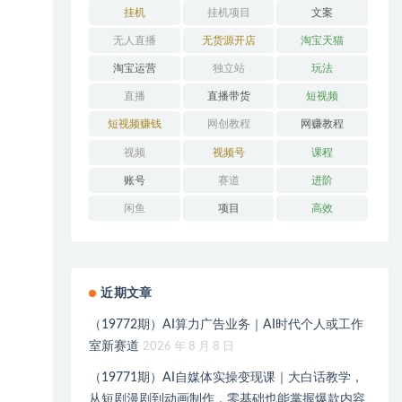
挂机
挂机项目
文案
无人直播
无货源开店
淘宝天猫
淘宝运营
独立站
玩法
直播
直播带货
短视频
短视频赚钱
网创教程
网赚教程
视频
视频号
课程
账号
赛道
进阶
闲鱼
项目
高效
近期文章
（19772期）AI算力广告业务｜AI时代个人或工作
室新赛道
2026 年 8 月 8 日
（19771期）AI自媒体实操变现课｜大白话教学，
从短剧漫剧到动画制作，零基础也能掌握爆款内容