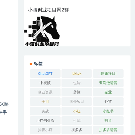
小驷创业项目网2群
标签
ChatGPT
tiktok
[网赚项目]
中视频
也能
亚马逊运营
创业资讯
剪辑
副业
千川
国外项目
外贸
米路
实战
小红
小红书
在手
小红书引流
引流
抖音
抖音小店
拼多多
拼多多运营