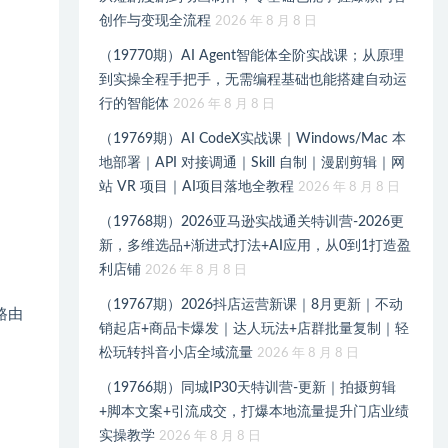
创作与变现全流程
2026 年 8 月 8 日
（19770期）AI Agent智能体全阶实战课；从原理
到实操全程手把手，无需编程基础也能搭建自动运
行的智能体
2026 年 8 月 8 日
（19769期）AI CodeX实战课｜Windows/Mac 本
地部署｜API 对接调通｜Skill 自制｜漫剧剪辑｜网
站 VR 项目｜AI项目落地全教程
2026 年 8 月 8 日
（19768期）2026亚马逊实战通关特训营-2026更
新，多维选品+渐进式打法+AI应用，从0到1打造盈
利店铺
2026 年 8 月 8 日
（19767期）2026抖店运营新课｜8月更新｜不动
路由
销起店+商品卡爆发｜达人玩法+店群批量复制｜轻
松玩转抖音小店全域流量
2026 年 8 月 8 日
（19766期）同城IP30天特训营-更新｜拍摄剪辑
+脚本文案+引流成交，打爆本地流量提升门店业绩
实操教学
2026 年 8 月 8 日