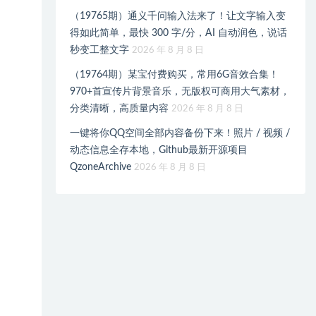
（19765期）通义千问输入法来了！让文字输入变
得如此简单，最快 300 字/分，AI 自动润色，说话
秒变工整文字
2026 年 8 月 8 日
（19764期）某宝付费购买，常用6G音效合集！
970+首宣传片背景音乐，无版权可商用大气素材，
分类清晰，高质量内容
2026 年 8 月 8 日
一键将你QQ空间全部内容备份下来！照片 / 视频 /
动态信息全存本地，Github最新开源项目
QzoneArchive
2026 年 8 月 8 日