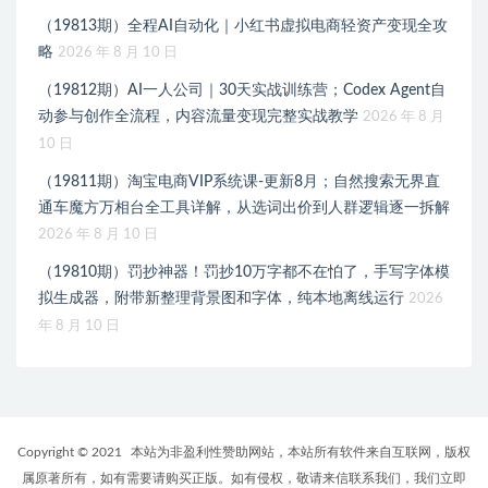
（19813期）全程AI自动化｜小红书虚拟电商轻资产变现全攻
略
2026 年 8 月 10 日
（19812期）AI一人公司｜30天实战训练营；Codex Agent自
动参与创作全流程，内容流量变现完整实战教学
2026 年 8 月
10 日
（19811期）淘宝电商VIP系统课-更新8月；自然搜索无界直
通车魔方万相台全工具详解，从选词出价到人群逻辑逐一拆解
2026 年 8 月 10 日
（19810期）罚抄神器！罚抄10万字都不在怕了，手写字体模
拟生成器，附带新整理背景图和字体，纯本地离线运行
2026
年 8 月 10 日
Copyright © 2021
本站为非盈利性赞助网站，本站所有软件来自互联网，版权
属原著所有，如有需要请购买正版。如有侵权，敬请来信联系我们，我们立即