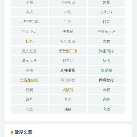
千川
国外项目
外贸
实战
小红
小红书
小红书引流
引流
抖音
抖音小店
拼多多
拼多多运营
挂机
挂机项目
文案
无人直播
无货源开店
淘宝天猫
淘宝运营
独立站
玩法
直播
直播带货
短视频
短视频赚钱
网创教程
网赚教程
视频
视频号
课程
账号
赛道
进阶
闲鱼
项目
高效
近期文章