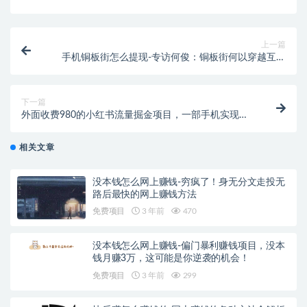
上一篇
手机铜板街怎么提现-专访何俊：铜板街何以穿越互金
风暴，7天复投率超90％冠绝行业
下一篇
外面收费980的小红书流量掘金项目，一部手机实现月
入过万【揭秘】
相关文章
没本钱怎么网上赚钱-穷疯了！身无分文走投无
路后最快的网上赚钱方法
免费项目
3 年前
470
没本钱怎么网上赚钱-偏门暴利赚钱项目，没本
钱月赚3万，这可能是你逆袭的机会！
免费项目
3 年前
299