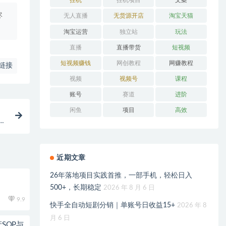
挂机
挂机项目
文案
尽
无人直播
无货源开店
淘宝天猫
淘宝运营
独立站
玩法
直播
直播带货
短视频
短视频赚钱
网创教程
网赚教程
链接
视频
视频号
课程
账号
赛道
进阶
闲鱼
项目
高效
近期文章
26年落地项目实践首推，一部手机，轻松日入
500+，长期稳定
2026 年 8 月 6 日
9.9
快手全自动短剧分销｜单账号日收益15+
2026 年 8
月 6 日
SOP与