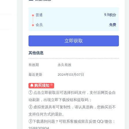
普通
9.9积分
会员
免费
立即获取
其他信息
有效期
永久有效
最近更新
2024年03月07日
购买须知
① 点击立即获取后可选择扫码支付，支付后网页会自
动刷新，出现立即下载按钮和提取码；
② 虚拟资源具有可复制性，请认真选购，您购买后不
支持任何方式的退款。
③下载遇到问题？可联系客服或留言反馈 QQ/微信：
258830904