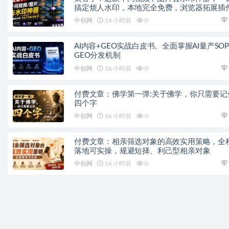
搞定烦人水印，本地完全免费，浏览器拓展插
中创网
14 小时前
0
AI内容+GEO实战白皮书。全面掌握AI量产SO
GEO分发机制
中创网
16 小时前
0
付费文章：佛学第一弹:关于佛学，你只需要记
四个字
中创网
16 小时前
0
付费文章：相亲筛选对象的高效实用策略，全
落地可实操，规避短择、利己型相亲对象
中创网
16 小时前
0