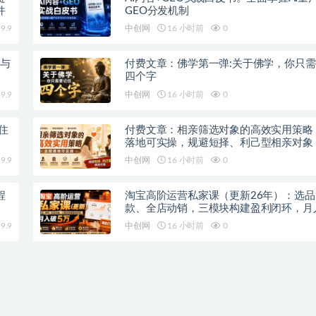
件
GEO分发机制
9.9
中创网
16 小时前
0
P与
付费文章：佛学第一弹:关于佛学，你只
四个字
9.9
中创网
16 小时前
0
住
付费文章：相亲筛选对象的高效实用策略
落地可实操，规避短择、利己型相亲对象
9.9
中创网
16 小时前
0
程
淘宝高阶运营私家课（更新26年）：选品
款、全店动销，三模块构建盈利闭环，月
9.9
中创网
16 小时前
0