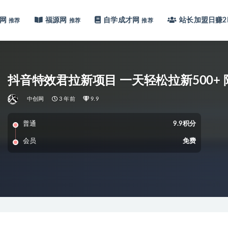
网
福源网
自学成才网
站长加盟
日赚2
推荐
推荐
推荐
抖音特效君拉新项目 一天轻松拉新500+
中创网
3 年前
9.9
普通
9.9积分
会员
免费