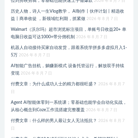
位到剪映剪辑，零基础也能快速上手做爆款
2026 年 8 月 7 日
历史人物，诗人一生Vlog教学， AI制作丨伙伴计划丨精选收
益丨商单收徒 ，新领域红利期，抓紧做
2026 年 8 月 7 日
Walmart（沃尔玛）超市浏览标注项目，单账号日收益20+ 单
电脑日收益可达1000+带分佣机制
2026 年 8 月 7 日
机器人自动接待买家自动发货，跟着系统学拼多多虚拟月入1-
5万
2026 年 8 月 7 日
AI智能广告挂机，躺赚新模式 设备托管运行，解放双手持续
变现
2026 年 8 月 7 日
付费文章：为什么成功人士的精力都很旺盛？
2026 年 8 月 7
日
Agent AI智能体零到一系统课；零基础也能学会自动化实战，
从核心概念到Coze工作流搭建完整覆盖
2026 年 8 月 7 日
付费文章：什么样的男人最让女人无法抵抗？
2026 年 8 月 7
日