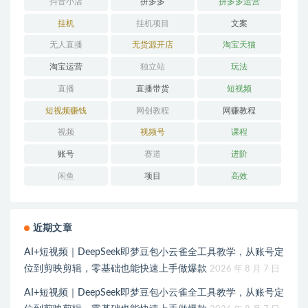
抖音小店
拼多多
拼多多运营
挂机
挂机项目
文案
无人直播
无货源开店
淘宝天猫
淘宝运营
独立站
玩法
直播
直播带货
短视频
短视频赚钱
网创教程
网赚教程
视频
视频号
课程
账号
赛道
进阶
闲鱼
项目
高效
近期文章
AI+短视频｜DeepSeek即梦豆包小云雀全工具教学，从账号定
位到剪映剪辑，零基础也能快速上手做爆款
2026 年 8 月 7 日
AI+短视频｜DeepSeek即梦豆包小云雀全工具教学，从账号定