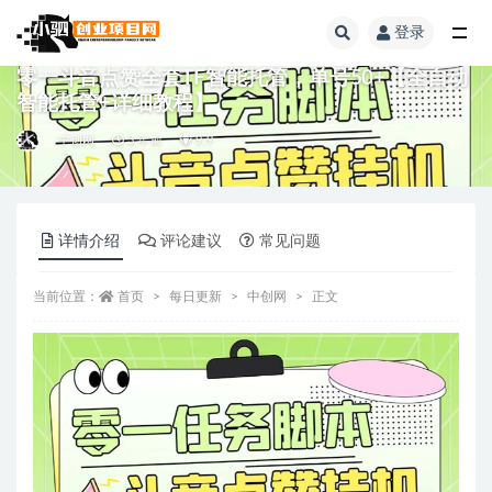
登录
全部
零一斗音点赞全套TF智能托管，单号50+【全自动
智能托管+详细教程】
中创网
3 年前
9.9
详情介绍
评论建议
常见问题
当前位置：
首页
每日更新
中创网
正文