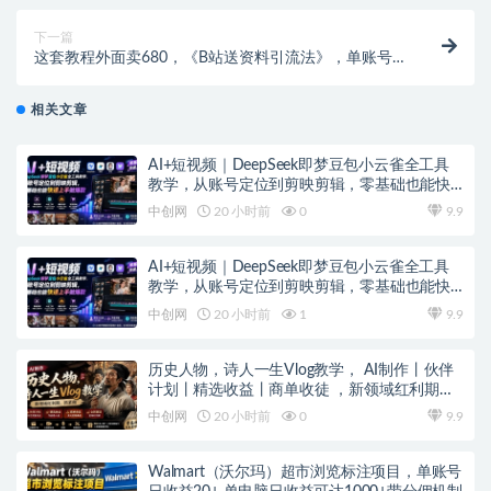
下一篇
这套教程外面卖680，《B站送资料引流法》，单账号
一天30-50加，简单有效！
相关文章
AI+短视频｜DeepSeek即梦豆包小云雀全工具
教学，从账号定位到剪映剪辑，零基础也能快
速上手做爆款
中创网
20 小时前
0
9.9
AI+短视频｜DeepSeek即梦豆包小云雀全工具
教学，从账号定位到剪映剪辑，零基础也能快
速上手做爆款
中创网
20 小时前
1
9.9
历史人物，诗人一生Vlog教学， AI制作丨伙伴
计划丨精选收益丨商单收徒 ，新领域红利期，
抓紧做
中创网
20 小时前
0
9.9
Walmart（沃尔玛）超市浏览标注项目，单账号