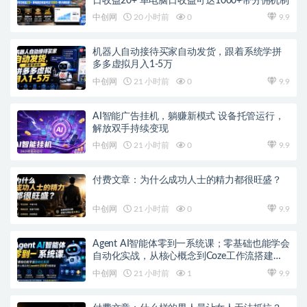
日收益20+ 单电脑日收益可达1000+带分佣机制
中创网
20 小时前
0
9.9
机器人自动接待买家自动发货，跟着系统学拼
多多虚拟月入1-5万
中创网
21 小时前
0
9.9
AI智能广告挂机，躺赚新模式 设备托管运行，
解放双手持续变现
中创网
21 小时前
0
9.9
付费文章：为什么成功人士的精力都很旺盛？
中创网
21 小时前
0
9.9
Agent AI智能体零到一系统课；零基础也能学会
自动化实战，从核心概念到Coze工作流搭建完
整覆盖
中创网
21 小时前
1
9.9