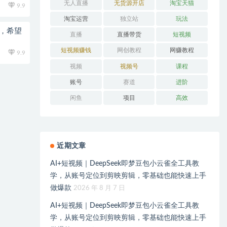
无人直播
无货源开店
淘宝天猫
9.9
淘宝运营
独立站
玩法
术，希望
直播
直播带货
短视频
短视频赚钱
网创教程
网赚教程
9.9
视频
视频号
课程
账号
赛道
进阶
闲鱼
项目
高效
近期文章
AI+短视频｜DeepSeek即梦豆包小云雀全工具教
学，从账号定位到剪映剪辑，零基础也能快速上手
做爆款
2026 年 8 月 7 日
AI+短视频｜DeepSeek即梦豆包小云雀全工具教
学，从账号定位到剪映剪辑，零基础也能快速上手