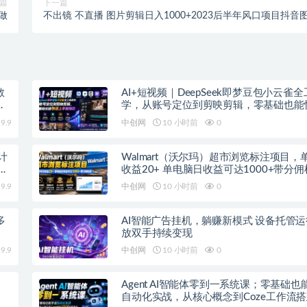
篇
下一篇
做
不出镜 不直播 图片剪辑日入1000+2023后半年风口项目抖音
文带货掘金计划
教
AI+短视频｜DeepSeek即梦豆包小云雀
上
学，从账号定位到剪映剪辑，零基础也能
手做爆款
9.9
中创网
10 小时前
0
计
Walmart（沃尔玛）超市浏览标注项目，
紧
收益20+ 单电脑日收益可达1000+带分
9.9
中创网
10 小时前
0
多
AI智能广告挂机，躺赚新模式 设备托管
放双手持续变现
9.9
中创网
10 小时前
0
Agent AI智能体零到一系统课；零基础也
自动化实战，从核心概念到Coze工作流