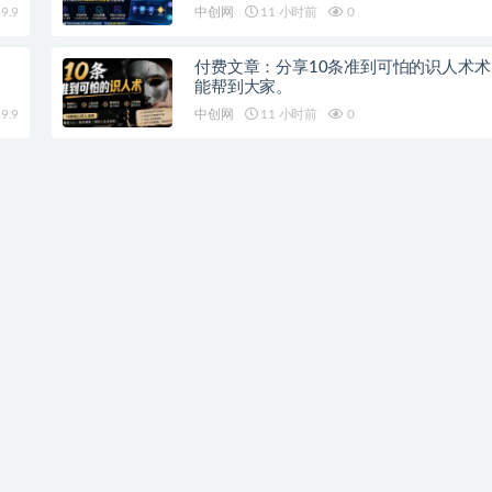
覆盖
9.9
中创网
11 小时前
0
付费文章：分享10条准到可怕的识人术
能帮到大家。
9.9
中创网
11 小时前
0