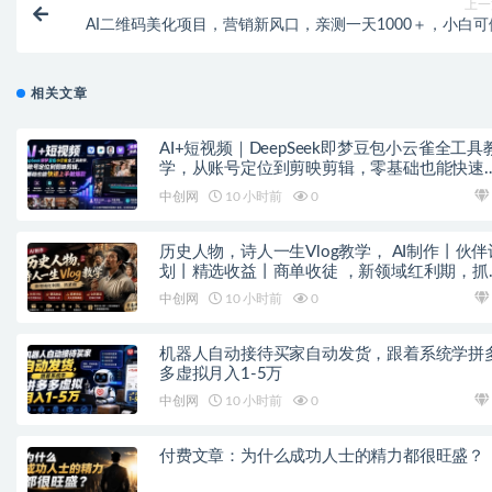
上一
AI二维码美化项目，营销新风口，亲测一天1000＋，小白可
相关文章
AI+短视频｜DeepSeek即梦豆包小云雀全工具
学，从账号定位到剪映剪辑，零基础也能快速
手做爆款
中创网
10 小时前
0
历史人物，诗人一生Vlog教学， AI制作丨伙伴
划丨精选收益丨商单收徒 ，新领域红利期，抓
做
中创网
10 小时前
0
机器人自动接待买家自动发货，跟着系统学拼
多虚拟月入1-5万
中创网
10 小时前
0
付费文章：为什么成功人士的精力都很旺盛？