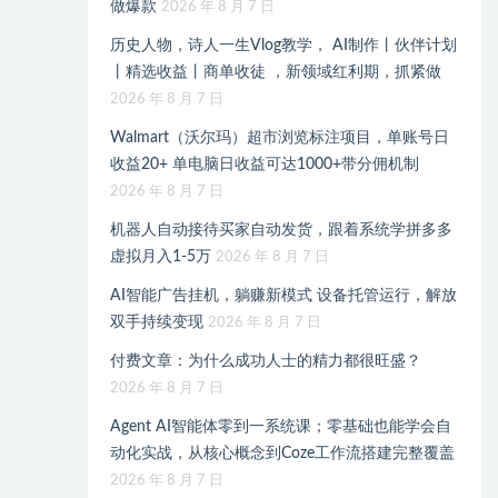
做爆款
2026 年 8 月 7 日
历史人物，诗人一生Vlog教学， AI制作丨伙伴计划
丨精选收益丨商单收徒 ，新领域红利期，抓紧做
2026 年 8 月 7 日
Walmart（沃尔玛）超市浏览标注项目，单账号日
收益20+ 单电脑日收益可达1000+带分佣机制
2026 年 8 月 7 日
机器人自动接待买家自动发货，跟着系统学拼多多
虚拟月入1-5万
2026 年 8 月 7 日
AI智能广告挂机，躺赚新模式 设备托管运行，解放
双手持续变现
2026 年 8 月 7 日
付费文章：为什么成功人士的精力都很旺盛？
2026 年 8 月 7 日
Agent AI智能体零到一系统课；零基础也能学会自
动化实战，从核心概念到Coze工作流搭建完整覆盖
2026 年 8 月 7 日