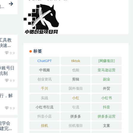
图
全工具教
快速上
标签
9.9
ChatGPT
tiktok
[网赚项目]
单账号日
中视频
也能
亚马逊运营
佣机制
创业资讯
剪辑
副业
9.9
千川
国外项目
外贸
运行，解
实战
小红
小红书
小红书引流
引流
抖音
9.9
抖音小店
拼多多
拼多多运营
能学会
挂机
挂机项目
文案
搭建完整