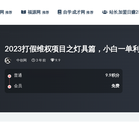
网
福源网
自学成才网
站长加盟
日赚2
推荐
推荐
推荐
2023打假维权项目之灯具篇，小白一单
中创网
3 年前
9.9
普通
9.9积分
会员
免费