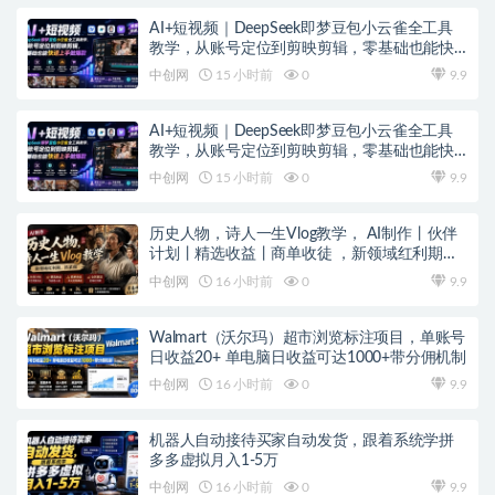
AI+短视频｜DeepSeek即梦豆包小云雀全工具
教学，从账号定位到剪映剪辑，零基础也能快
速上手做爆款
中创网
15 小时前
0
9.9
AI+短视频｜DeepSeek即梦豆包小云雀全工具
教学，从账号定位到剪映剪辑，零基础也能快
速上手做爆款
中创网
15 小时前
0
9.9
历史人物，诗人一生Vlog教学， AI制作丨伙伴
计划丨精选收益丨商单收徒 ，新领域红利期，
抓紧做
中创网
16 小时前
0
9.9
Walmart（沃尔玛）超市浏览标注项目，单账号
日收益20+ 单电脑日收益可达1000+带分佣机制
中创网
16 小时前
0
9.9
机器人自动接待买家自动发货，跟着系统学拼
多多虚拟月入1-5万
中创网
16 小时前
0
9.9