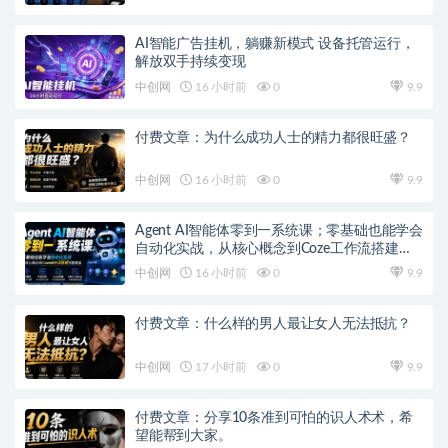
AI智能广告挂机，躺赚新模式 设备托管运行，
解放双手持续变现
中创网
16 小时前
0
9.9
付费文章：为什么成功人士的精力都很旺盛？
中创网
16 小时前
0
9.9
Agent AI智能体零到一系统课；零基础也能学会
自动化实战，从核心概念到Coze工作流搭建完
整覆盖
中创网
16 小时前
0
9.9
付费文章：什么样的男人最让女人无法抵抗？
中创网
17 小时前
0
9.9
付费文章：分享10条准到可怕的识人术术，希
望能帮到大家。