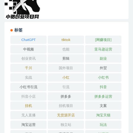
标签
ChatGPT
tiktok
[网赚项目]
中视频
也能
亚马逊运营
创业资讯
剪辑
副业
千川
国外项目
外贸
实战
小红
小红书
小红书引流
引流
抖音
抖音小店
拼多多
拼多多运营
挂机
挂机项目
文案
无人直播
无货源开店
淘宝天猫
淘宝运营
独立站
玩法