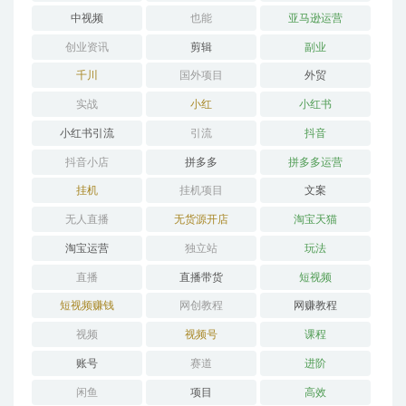
中视频
也能
亚马逊运营
创业资讯
剪辑
副业
千川
国外项目
外贸
实战
小红
小红书
小红书引流
引流
抖音
抖音小店
拼多多
拼多多运营
挂机
挂机项目
文案
无人直播
无货源开店
淘宝天猫
淘宝运营
独立站
玩法
直播
直播带货
短视频
短视频赚钱
网创教程
网赚教程
视频
视频号
课程
账号
赛道
进阶
闲鱼
项目
高效