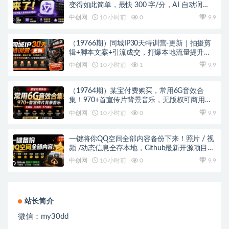
变得如此简单，最快 300 字/分，AI 自动润
色，说话秒变工整文字
中创网
10 小时前
0
9.9
（19766期）同城IP30天特训营-更新｜拍摄剪
辑+脚本文案+引流成交，打爆本地流量提升门
店业绩实操教学
中创网
10 小时前
1
9.9
（19764期）某宝付费购买，常用6G音效合
集！970+首宣传片背景音乐，无版权可商用大
气素材，分类清晰，高质量内容
中创网
10 小时前
0
9.9
一键将你QQ空间全部内容备份下来！照片 / 视
频 /动态信息全存本地，Github最新开源项目
QzoneArchive
中创网
10 小时前
0
9.9
站长简介
微信：
my30dd