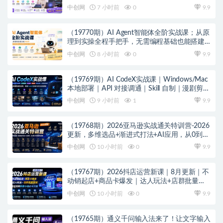
爆款内容创作与变现全流程
中创网
7 小时前
0
9.9
（19770期）AI Agent智能体全阶实战课；从原
理到实操全程手把手，无需编程基础也能搭建
自动运行的智能体
中创网
8 小时前
0
9.9
（19769期）AI CodeX实战课｜Windows/Mac
本地部署｜API 对接调通｜Skill 自制｜漫剧剪辑
｜网站 VR 项目｜AI项目落地全教程
中创网
9 小时前
1
9.9
（19768期）2026亚马逊实战通关特训营-2026
更新，多维选品+渐进式打法+AI应用，从0到1
打造盈利店铺
中创网
10 小时前
0
9.9
（19767期）2026抖店运营新课｜8月更新｜不
动销起店+商品卡爆发｜达人玩法+店群批量复
制｜轻松玩转抖音小店全域流量
中创网
10 小时前
0
9.9
（19765期）通义千问输入法来了！让文字输入