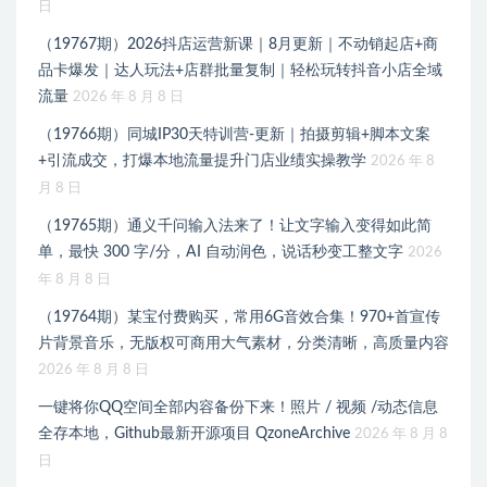
日
（19767期）2026抖店运营新课｜8月更新｜不动销起店+商
品卡爆发｜达人玩法+店群批量复制｜轻松玩转抖音小店全域
流量
2026 年 8 月 8 日
（19766期）同城IP30天特训营-更新｜拍摄剪辑+脚本文案
+引流成交，打爆本地流量提升门店业绩实操教学
2026 年 8
月 8 日
（19765期）通义千问输入法来了！让文字输入变得如此简
单，最快 300 字/分，AI 自动润色，说话秒变工整文字
2026
年 8 月 8 日
（19764期）某宝付费购买，常用6G音效合集！970+首宣传
片背景音乐，无版权可商用大气素材，分类清晰，高质量内容
2026 年 8 月 8 日
一键将你QQ空间全部内容备份下来！照片 / 视频 /动态信息
全存本地，Github最新开源项目 QzoneArchive
2026 年 8 月 8
日