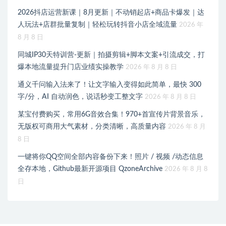
2026抖店运营新课｜8月更新｜不动销起店+商品卡爆发｜达
人玩法+店群批量复制｜轻松玩转抖音小店全域流量
2026 年
8 月 8 日
同城IP30天特训营-更新｜拍摄剪辑+脚本文案+引流成交，打
爆本地流量提升门店业绩实操教学
2026 年 8 月 8 日
通义千问输入法来了！让文字输入变得如此简单，最快 300
字/分，AI 自动润色，说话秒变工整文字
2026 年 8 月 8 日
某宝付费购买，常用6G音效合集！970+首宣传片背景音乐，
无版权可商用大气素材，分类清晰，高质量内容
2026 年 8 月
8 日
一键将你QQ空间全部内容备份下来！照片 / 视频 /动态信息
全存本地，Github最新开源项目 QzoneArchive
2026 年 8 月 8
日