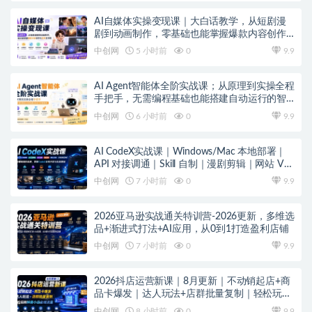
AI自媒体实操变现课｜大白话教学，从短剧漫
剧到动画制作，零基础也能掌握爆款内容创作
与变现全流程
中创网
5 小时前
0
9.9
AI Agent智能体全阶实战课；从原理到实操全程
手把手，无需编程基础也能搭建自动运行的智
能体
中创网
6 小时前
0
9.9
AI CodeX实战课｜Windows/Mac 本地部署｜
API 对接调通｜Skill 自制｜漫剧剪辑｜网站 VR
项目｜AI项目落地全教程
中创网
7 小时前
0
9.9
2026亚马逊实战通关特训营-2026更新，多维选
品+渐进式打法+AI应用，从0到1打造盈利店铺
中创网
7 小时前
0
9.9
2026抖店运营新课｜8月更新｜不动销起店+商
品卡爆发｜达人玩法+店群批量复制｜轻松玩转
抖音小店全域流量
中创网
8 小时前
0
9.9