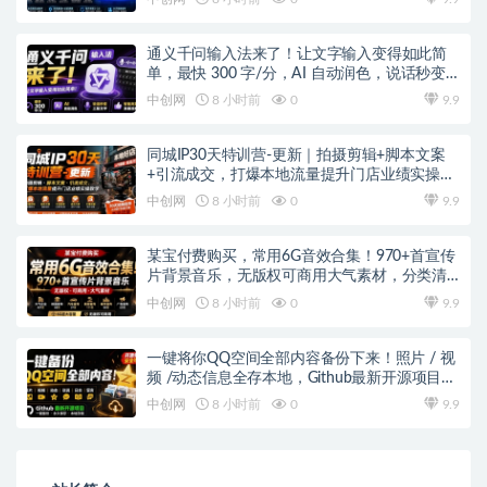
通义千问输入法来了！让文字输入变得如此简
单，最快 300 字/分，AI 自动润色，说话秒变
工整文字
中创网
8 小时前
0
9.9
同城IP30天特训营-更新｜拍摄剪辑+脚本文案
+引流成交，打爆本地流量提升门店业绩实操教
学
中创网
8 小时前
0
9.9
某宝付费购买，常用6G音效合集！970+首宣传
片背景音乐，无版权可商用大气素材，分类清
晰，高质量内容
中创网
8 小时前
0
9.9
一键将你QQ空间全部内容备份下来！照片 / 视
频 /动态信息全存本地，Github最新开源项目
QzoneArchive
中创网
8 小时前
0
9.9