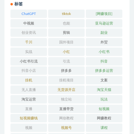
标签
ChatGPT
tiktok
[网赚项目]
中视频
也能
亚马逊运营
创业资讯
剪辑
副业
千川
国外项目
外贸
实战
小红
小红书
小红书引流
引流
抖音
抖音小店
拼多多
拼多多运营
挂机
挂机项目
文案
无人直播
无货源开店
淘宝天猫
淘宝运营
独立站
玩法
直播
直播带货
短视频
短视频赚钱
网创教程
网赚教程
视频
视频号
课程