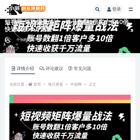
登录
全部
短视频-矩阵爆量战法，账号数翻1倍客户多10倍，
快速收获千万流量
中创网
3 年前
9.9
详情介绍
评论建议
常见问题
当前位置：
首页
每日更新
中创网
正文