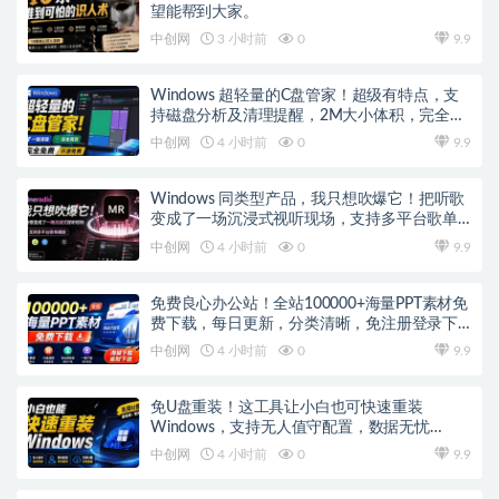
望能帮到大家。
中创网
3 小时前
0
9.9
Windows 超轻量的C盘管家！超级有特点，支
持磁盘分析及清理提醒，2M大小体积，完全免
费 C盘管家
中创网
4 小时前
0
9.9
Windows 同类型产品，我只想吹爆它！把听歌
变成了一场沉浸式视听现场，支持多平台歌单
播放 Mineradio
中创网
4 小时前
0
9.9
免费良心办公站！全站100000+海量PPT素材免
费下载，每日更新，分类清晰，免注册登录下
载 爱PPT网
中创网
4 小时前
0
9.9
免U盘重装！这工具让小白也可快速重装
Windows，支持无人值守配置，数据无忧
CmzPrep_Rev2
中创网
4 小时前
0
9.9