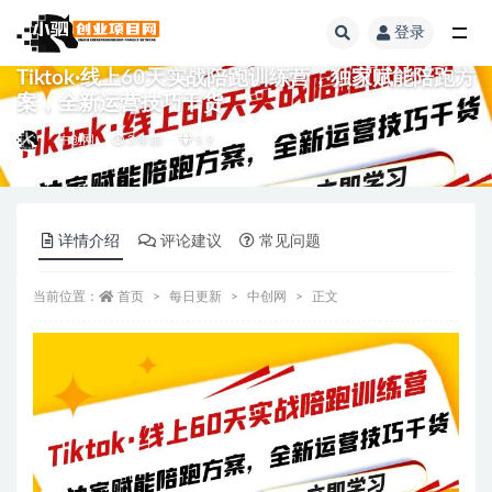
登录
全部
Tiktok·线上60天实战陪跑训练营，独家赋能陪跑方
案，全新运营技巧干货
中创网
3 年前
9.9
详情介绍
评论建议
常见问题
当前位置：
首页
每日更新
中创网
正文