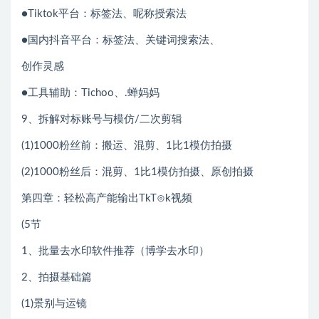
●Tiktok平台：标签法、呢称授索法
●国内抖音平台：标签法、关键词搜索法、
创作灵感
●工具辅助：Tichoo、.蝉妈妈
9、拆解对标账号与模仿/二次剪辑
(1)1000粉丝前：搬运、混剪、1比1模仿拍摄
(2)1000粉丝后：混剪、1比1模仿拍摄、原创拍摄
第四章：轻松高产能输出TkT⊙k视频
(5节
1、批量去水印软件推荐（博学去水印）
2、拍摄基础篇
(1)景别与运镜