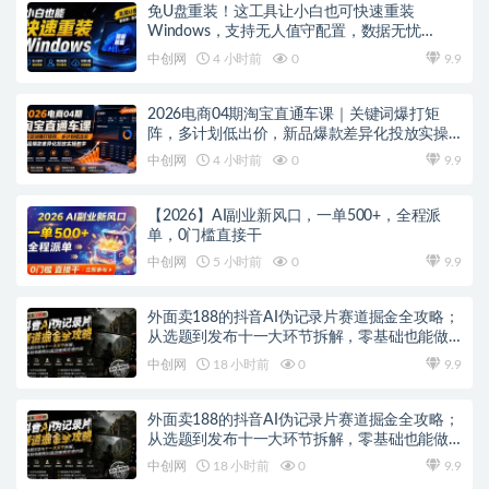
免U盘重装！这工具让小白也可快速重装
Windows，支持无人值守配置，数据无忧
CmzPrep_Rev2
中创网
4 小时前
0
9.9
2026电商04期淘宝直通车课｜关键词爆打矩
阵，多计划低出价，新品爆款差异化投放实操
教学
中创网
4 小时前
0
9.9
【2026】AI副业新风口，一单500+，全程派
单，0门槛直接干
中创网
5 小时前
0
9.9
外面卖188的抖音AI伪记录片赛道掘金全攻略；
从选题到发布十一大环节拆解，零基础也能做
出高流量真实感内容
中创网
18 小时前
0
9.9
外面卖188的抖音AI伪记录片赛道掘金全攻略；
从选题到发布十一大环节拆解，零基础也能做
出高流量真实感内容
中创网
18 小时前
0
9.9