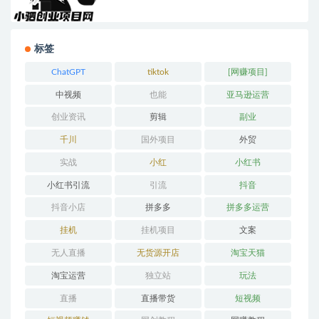
标签
ChatGPT
tiktok
[网赚项目]
中视频
也能
亚马逊运营
创业资讯
剪辑
副业
千川
国外项目
外贸
实战
小红
小红书
小红书引流
引流
抖音
抖音小店
拼多多
拼多多运营
挂机
挂机项目
文案
无人直播
无货源开店
淘宝天猫
淘宝运营
独立站
玩法
直播
直播带货
短视频