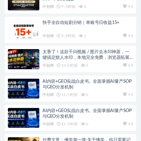
中创网
9 小时前
0
9.9
快手全自动短剧分销｜单账号日收益15+
中创网
9 小时前
1
9.9
太香了！这款千问视频 / 图片去水印神器，一
键搞定烦人水印，本地完全免费，浏览器拓展
插件
中创网
10 小时前
0
9.9
AI内容+GEO实战白皮书。全面掌握AI量产SOP
与GEO分发机制
中创网
11 小时前
0
9.9
AI内容+GEO实战白皮书。全面掌握AI量产SOP
与GEO分发机制
中创网
11 小时前
0
9.9
付费文章：佛学第一弹:关于佛学，你只需要记