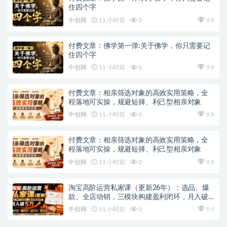
住四个字
中创网
11 小时前
0
9.9
付费文章：佛学第一弹:关于佛学，你只需要记
住四个字
中创网
11 小时前
0
9.9
付费文章：相亲筛选对象的高效实用策略，全
程落地可实操，规避短择、利己型相亲对象
中创网
11 小时前
0
9.9
付费文章：相亲筛选对象的高效实用策略，全
程落地可实操，规避短择、利己型相亲对象
中创网
11 小时前
0
9.9
淘宝高阶运营私家课（更新26年）：选品、爆
款、全店动销，三模块构建盈利闭环，月入破5
万
中创网
11 小时前
0
9.9