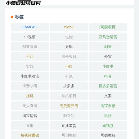
标签
ChatGPT
tiktok
[网赚项目]
中视频
也能
亚马逊运营
创业资讯
剪辑
副业
千川
国外项目
外贸
实战
小红
小红书
小红书引流
引流
抖音
抖音小店
拼多多
拼多多运营
挂机
挂机项目
文案
无人直播
无货源开店
淘宝天猫
淘宝运营
独立站
玩法
直播
直播带货
短视频
短视频赚钱
网创教程
网赚教程