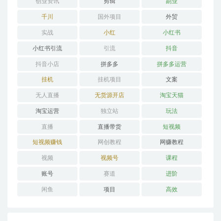
创业资讯
剪辑
副业
千川
国外项目
外贸
实战
小红
小红书
小红书引流
引流
抖音
抖音小店
拼多多
拼多多运营
挂机
挂机项目
文案
无人直播
无货源开店
淘宝天猫
淘宝运营
独立站
玩法
直播
直播带货
短视频
短视频赚钱
网创教程
网赚教程
视频
视频号
课程
账号
赛道
进阶
闲鱼
项目
高效