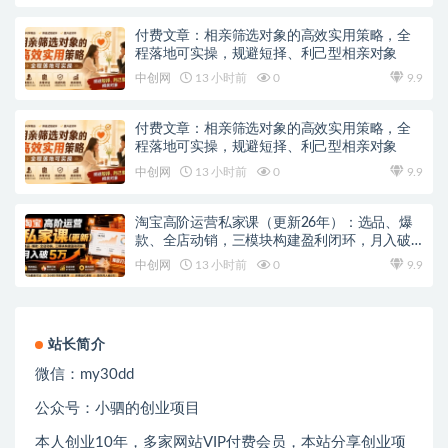
付费文章：相亲筛选对象的高效实用策略，全
程落地可实操，规避短择、利己型相亲对象
中创网
13 小时前
0
9.9
付费文章：相亲筛选对象的高效实用策略，全
程落地可实操，规避短择、利己型相亲对象
中创网
13 小时前
0
9.9
淘宝高阶运营私家课（更新26年）：选品、爆
款、全店动销，三模块构建盈利闭环，月入破5
万
中创网
13 小时前
0
9.9
站长简介
微信：
my30dd
公众号：小驷的创业项目
本人创业
10
年，多家网站
VIP
付费会员，本站分享创业项