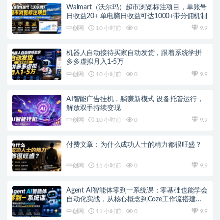
Walmart（沃尔玛）超市浏览标注项目，单账号
日收益20+ 单电脑日收益可达1000+带分佣机制
中创网
10 小时前
0
9.9
机器人自动接待买家自动发货，跟着系统学拼
多多虚拟月入1-5万
中创网
10 小时前
0
9.9
AI智能广告挂机，躺赚新模式 设备托管运行，
解放双手持续变现
中创网
10 小时前
0
9.9
付费文章：为什么成功人士的精力都很旺盛？
中创网
11 小时前
0
9.9
Agent AI智能体零到一系统课；零基础也能学会
自动化实战，从核心概念到Coze工作流搭建完
整覆盖
中创网
11 小时前
0
9.9