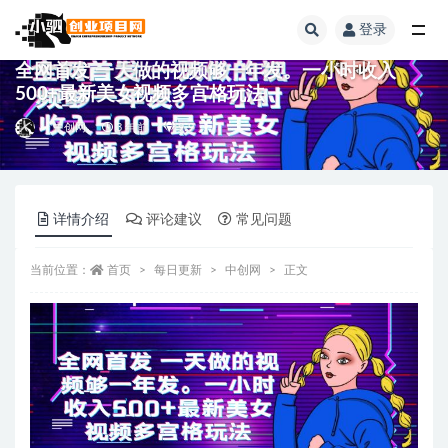
登录
全部
全网首发 一天做的视频够一年发。一小时收入
500+最新美女视频多宫格玩法
中创网
3 年前
9.9
详情介绍
评论建议
常见问题
当前位置：
首页
每日更新
中创网
正文