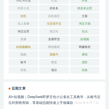
小红书引流
引流
抖音
抖音小店
拼多多
拼多多运营
挂机
挂机项目
文案
无人直播
无货源开店
淘宝天猫
淘宝运营
独立站
玩法
直播
直播带货
短视频
短视频赚钱
网创教程
网赚教程
视频
视频号
课程
账号
赛道
进阶
闲鱼
项目
高效
近期文章
AI+短视频｜DeepSeek即梦豆包小云雀全工具教学，从账号定
位到剪映剪辑，零基础也能快速上手做爆款
2026 年 8 月 7 日