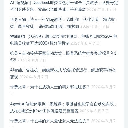
AI+短视频｜DeepSeek即梦豆包小云雀全工具教学，从账号定
位到剪映剪辑，零基础也能快速上手做爆款
2026 年 8 月 7 日
历史人物，诗人一生Vlog教学， AI制作丨伙伴计划丨精选收
益丨商单收徒 ，新领域红利期，抓紧做
2026 年 8 月 7 日
Walmart（沃尔玛）超市浏览标注项目，单账号日收益20+ 单
电脑日收益可达1000+带分佣机制
2026 年 8 月 7 日
机器人自动接待买家自动发货，跟着系统学拼多多虚拟月入1-
5万
2026 年 8 月 7 日
AI智能广告挂机，躺赚新模式 设备托管运行，解放双手持续
变现
2026 年 8 月 7 日
付费文章：为什么成功人士的精力都很旺盛？
2026 年 8 月 7
日
Agent AI智能体零到一系统课；零基础也能学会自动化实战，
从核心概念到Coze工作流搭建完整覆盖
2026 年 8 月 7 日
付费文章：什么样的男人最让女人无法抵抗？
2026 年 8 月 7