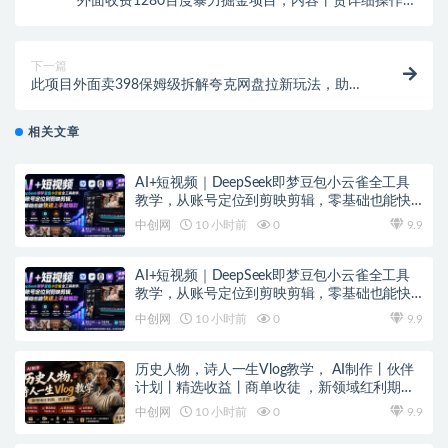
外面收费1280百度暴力掘金项目，内容干货详细操作教
学
下一篇
此项目外面卖398保姆级拆解夸克网盘拉新玩法，助力
新朋友快速上手！
相关文章
AI+短视频｜DeepSeek即梦豆包小云雀全工具
教学，从账号定位到剪映剪辑，零基础也能快
速上手做爆款
中创网
10 小时前
0
9.9
AI+短视频｜DeepSeek即梦豆包小云雀全工具
教学，从账号定位到剪映剪辑，零基础也能快
速上手做爆款
中创网
10 小时前
0
9.9
历史人物，诗人一生Vlog教学， AI制作丨伙伴
计划丨精选收益丨商单收徒 ，新领域红利期，
抓紧做
中创网
10 小时前
0
9.9