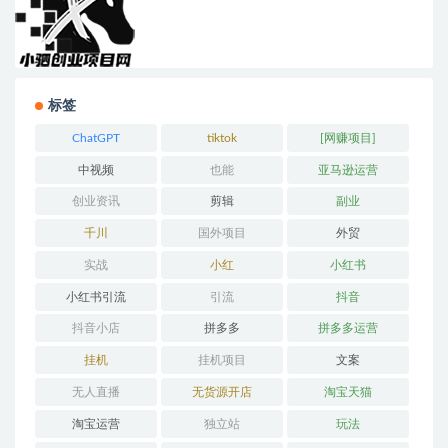
标签
ChatGPT
tiktok
[网赚项目]
中视频
也能
亚马逊运营
创业资讯
剪辑
副业
千川
国外项目
外贸
实战
小红
小红书
小红书引流
引流
抖音
抖音小店
拼多多
拼多多运营
挂机
挂机项目
文案
无人直播
无货源开店
淘宝天猫
淘宝运营
独立站
玩法