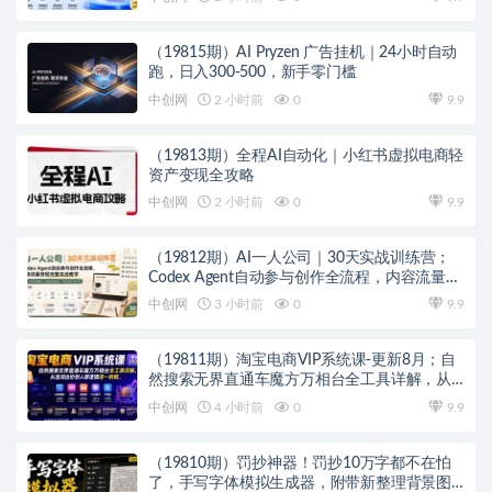
（19815期）AI Pryzen 广告挂机｜24小时自动
跑，日入300-500，新手零门槛
中创网
2 小时前
0
9.9
（19813期）全程AI自动化｜小红书虚拟电商轻
资产变现全攻略
中创网
2 小时前
0
9.9
（19812期）AI一人公司｜30天实战训练营；
Codex Agent自动参与创作全流程，内容流量变
现完整实战教学
中创网
3 小时前
0
9.9
（19811期）淘宝电商VIP系统课-更新8月；自
然搜索无界直通车魔方万相台全工具详解，从
选词出价到人群逻辑逐一拆解
中创网
4 小时前
0
9.9
（19810期）罚抄神器！罚抄10万字都不在怕
了，手写字体模拟生成器，附带新整理背景图