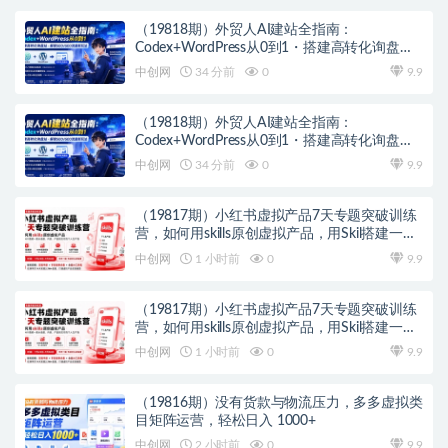
（19818期）外贸人AI建站全指南：
Codex+WordPress从0到1・搭建高转化询盘
站・解锁SEO/GEO流量新玩法-更新
中创网
34 分前
0
9.9
（19818期）外贸人AI建站全指南：
Codex+WordPress从0到1・搭建高转化询盘
站・解锁SEO/GEO流量新玩法-更新
中创网
34 分前
0
9.9
（19817期）小红书虚拟产品7天专题突破训练
营，如何用skills原创虚拟产品，用Skil搭建一套
从选题、内容、产品到交付的个人生产线
中创网
1 小时前
0
9.9
（19817期）小红书虚拟产品7天专题突破训练
营，如何用skills原创虚拟产品，用Skil搭建一套
从选题、内容、产品到交付的个人生产线
中创网
1 小时前
0
9.9
（19816期）没有货款与物流压力，多多虚拟类
目矩阵运营，轻松日入 1000+
中创网
2 小时前
0
9.9