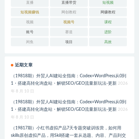
直播
直播带货
短视频
短视频赚钱
网创教程
网赚教程
视频
视频号
课程
账号
赛道
进阶
闲鱼
项目
高效
近期文章
（19818期）外贸人AI建站全指南：Codex+WordPress从0到
1・搭建高转化询盘站・解锁SEO/GEO流量新玩法-更新
2026
年 8 月 10 日
（19818期）外贸人AI建站全指南：Codex+WordPress从0到
1・搭建高转化询盘站・解锁SEO/GEO流量新玩法-更新
2026
年 8 月 10 日
（19817期）小红书虚拟产品7天专题突破训练营，如何用
skills原创虚拟产品，用Skil搭建一套从选题、内容、产品到交